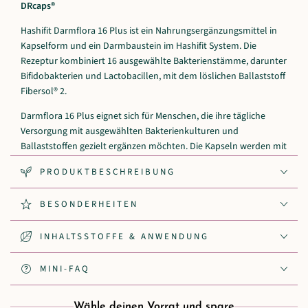
DRcaps®
Hashifit Darmflora 16 Plus ist ein Nahrungsergänzungsmittel in
Kapselform und ein Darmbaustein im Hashifit System. Die
Rezeptur kombiniert 16 ausgewählte Bakterienstämme, darunter
Bifidobakterien und Lactobacillen, mit dem löslichen Ballaststoff
Fibersol® 2.
Darmflora 16 Plus eignet sich für Menschen, die ihre tägliche
Versorgung mit ausgewählten Bakterienkulturen und
Ballaststoffen gezielt ergänzen möchten. Die Kapseln werden mit
DRcaps® hergestellt.
PRODUKTBESCHREIBUNG
Vegan. Unsere Hashifit-Produkte werden in Lengau
(Oberösterreich) in einem nach FSSC 22000 (inkl. ISO 22000:2018)
BESONDERHEITEN
zertifizierten Betrieb hergestellt.
INHALTSSTOFFE & ANWENDUNG
PZN-17872112
MINI-FAQ
Wähle deinen Vorrat und spare