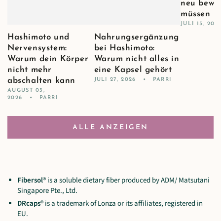
neu bewe
müssen
JULI 13, 202
Hashimoto und
Nahrungsergänzung
Nervensystem:
bei Hashimoto:
Warum dein Körper
Warum nicht alles in
nicht mehr
eine Kapsel gehört
abschalten kann
JULI 27, 2026
PARRI
AUGUST 03,
2026
PARRI
ALLE ANZEIGEN
Fibersol
® is a soluble dietary fiber produced by ADM/ Matsutani
Singapore Pte., Ltd.
DRcaps
® is a trademark of Lonza or its affiliates, registered in
EU.