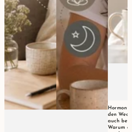
Hormonth
den Wech
auch bei 
Warum al