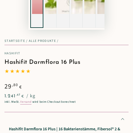
STARTSEITE
/
ALLE PRODUKTE
/
HASHIFIT
Hashifit Darmflora 16 Plus
Regulärer
29
,80
€
Preis
Stückpreis
pro
/
kg
,67
1.241
€
inkl. MwSt.
Versand
wird beim Checkout berechnet
Hashifit Darmflora 16 Plus | 16 Bakterienstämme, Fibersol® 2 &